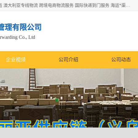
欧洲海运双清包税 美国*专线 加拿大DDP双清 墨西哥跨境空运 澳大利亚专线物流 跨境电商物流服务 国际快递到门服务 海运*渠道 一站式跨境物流解决方案 TikTok/SHEIN专线 电商平台FBA头程运输 国际铁路运输欧洲 UPS/DDHL/联邦快递跨境 美国双清到门物流 跨境*运输
管理有限公司
orwarding Co., Ltd
企业视频
公司介绍
公司动态