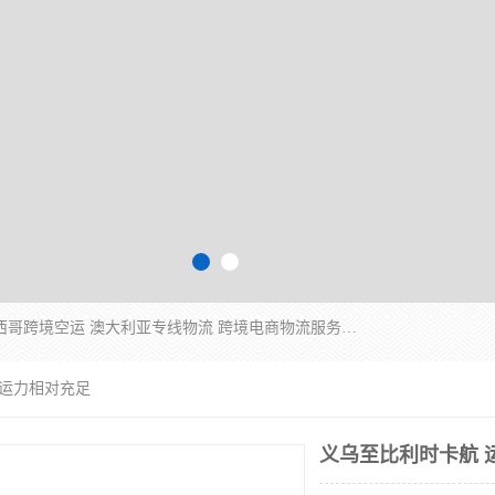
欧洲海运双清包税 美国*专线 加拿大DDP双清 墨西哥跨境空运 澳大利亚专线物流 跨境电商物流服务 国际快递到门服务 海运*渠道 一站式跨境物流解决方案 TikTok/SHEIN专线 电商平台FBA头程运输 国际铁路运输欧洲 UPS/DDHL/联邦快递跨境 美国双清到门物流 跨境*运输
 运力相对充足
义乌至比利时卡航 