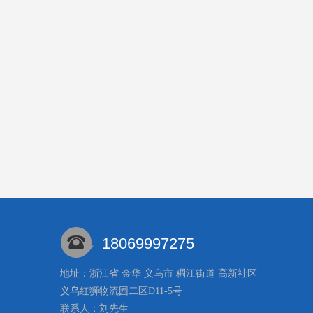
18069997275
地址：浙江省 金华 义乌市 稠江街道 高新社区
义乌红狮物流园二区D11-5号
联系人：刘
先生