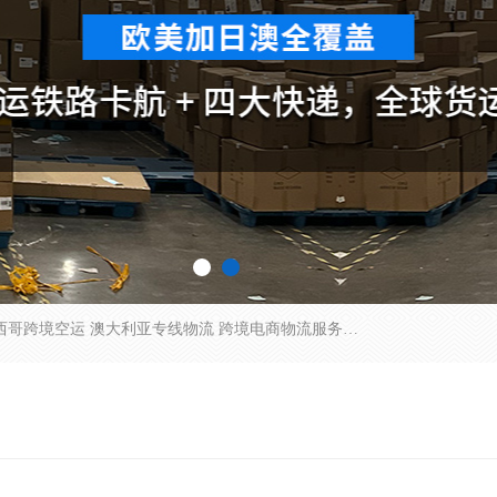
欧洲海运双清包税 美国*专线 加拿大DDP双清 墨西哥跨境空运 澳大利亚专线物流 跨境电商物流服务 国际快递到门服务 海运*渠道 一站式跨境物流解决方案 TikTok/SHEIN专线 电商平台FBA头程运输 国际铁路运输欧洲 UPS/DDHL/联邦快递跨境 美国双清到门物流 跨境*运输