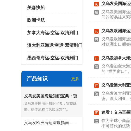
义乌发美国海运
美森快船
义乌发美国海运
间的贸易往来紧
欧洲卡航
义乌发欧洲海运
加拿大海运/空运-双清到门
义乌发欧洲海运
对欧洲出口额突破
澳大利亚海运/空运-双清到门
墨西哥海运/空运-双清到门
义乌发加拿大海
义乌发加拿大海
的 “世界窗口
产品知识
更多
义乌发澳大利亚
义乌发澳大利亚
义乌发美国海运知识宝典：贸
密。澳大利亚，
易脉络、操作流程与风险应对
义乌发美国海运知识宝典：贸易脉
络、操作流程与风险应对**..
速看！义乌至墨
作为全球小商品
义乌发欧洲海运深度指南：贸易机遇、全流程与突围策略
不可替代的优势，