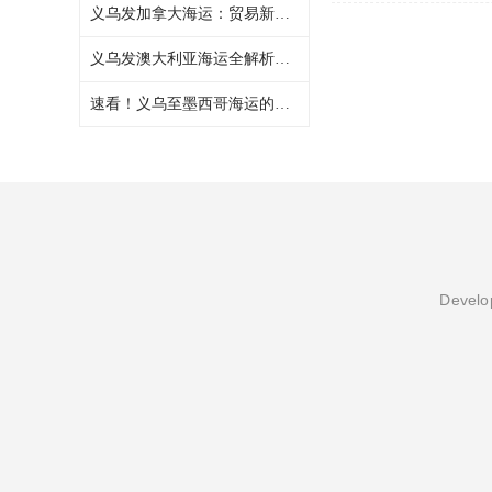
义乌发加拿大海运：贸易新通道的优势、流程与破局之道
义乌发澳大利亚海运全解析：机遇、流程与挑战
速看！义乌至墨西哥海运的优势与挑战
Develop