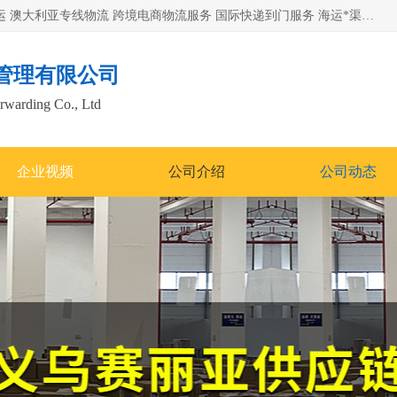
欧洲海运双清包税 美国*专线 加拿大DDP双清 墨西哥跨境空运 澳大利亚专线物流 跨境电商物流服务 国际快递到门服务 海运*渠道 一站式跨境物流解决方案 TikTok/SHEIN专线 电商平台FBA头程运输 国际铁路运输欧洲 UPS/DDHL/联邦快递跨境 美国双清到门物流 跨境*运输
管理有限公司
orwarding Co., Ltd
企业视频
公司介绍
公司动态