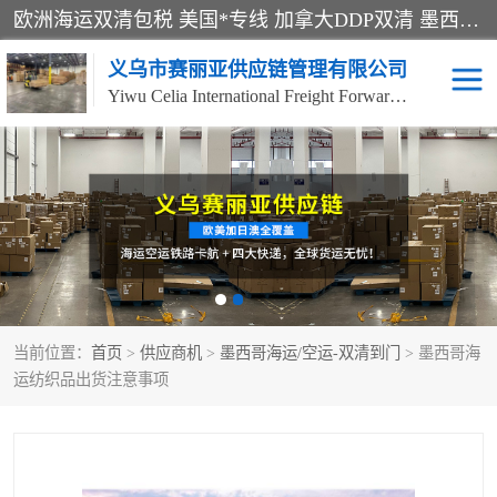
欧洲海运双清包税 美国*专线 加拿大DDP双清 墨西哥跨境空运 澳大利亚专线物流 跨境电商物流服务 国际快递到门服务 海运*渠道 一站式跨境物流解决方案 TikTok/SHEIN专线 电商平台FBA头程运输 国际铁路运输欧洲 UPS/DDHL/联邦快递跨境 美国双清到门物流 跨境*运输
义乌市赛丽亚供应链管理有限公司
Yiwu Celia International Freight Forwarding Co., Ltd
美森快船
欧洲卡航
加拿大海运/空运-双清到
澳大利亚海运/空运-双清
门
到门
墨西哥海运/空运-双清到
当前位置：
门
首页
>
供应商机
>
墨西哥海运/空运-双清到门
> 墨西哥海
运纺织品出货注意事项