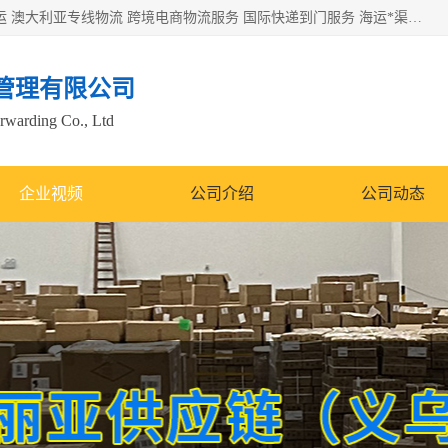
欧洲海运双清包税 美国*专线 加拿大DDP双清 墨西哥跨境空运 澳大利亚专线物流 跨境电商物流服务 国际快递到门服务 海运*渠道 一站式跨境物流解决方案 TikTok/SHEIN专线 电商平台FBA头程运输 国际铁路运输欧洲 UPS/DDHL/联邦快递跨境 美国双清到门物流 跨境*运输
管理有限公司
orwarding Co., Ltd
企业视频
公司介绍
公司动态