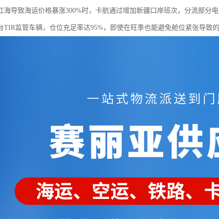
4年红海导致海运价格暴涨300%时，卡航通过增加新疆口岸班次，分流部分
0台TIR监管车辆，仓位充足率达95%，即使在旺季也能避免舱位紧张导致