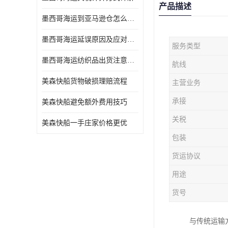
产品描述
墨西哥海运到亚马逊仓怎么操作
墨西哥海运延误原因及应对办法
服务类型
墨西哥海运纺织品出货注意事项
航线
美森快船货物破损理赔流程
主营业务
承接
美森快船避免额外费用技巧
关税
美森快船一手庄家价格更优
包装
货运协议
用途
货号
与传统运输