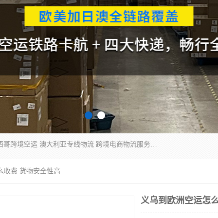
欧洲海运双清包税 美国*专线 加拿大DDP双清 墨西哥跨境空运 澳大利亚专线物流 跨境电商物流服务 国际快递到门服务 海运*渠道 一站式跨境物流解决方案 TikTok/SHEIN专线 电商平台FBA头程运输 国际铁路运输欧洲 UPS/DDHL/联邦快递跨境 美国双清到门物流 跨境*运输
么收费 货物安全性高
义乌到欧洲空运怎么