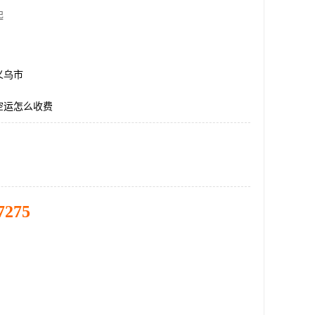
起
义乌市
空运怎么收费
7275