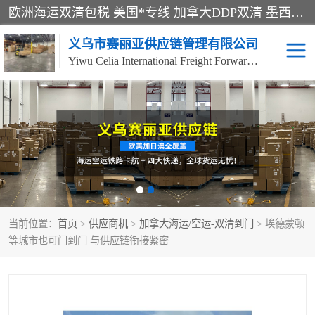
欧洲海运双清包税 美国*专线 加拿大DDP双清 墨西哥跨境空运 澳大利亚专线物流 跨境电商物流服务 国际快递到门服务 海运*渠道 一站式跨境物流解决方案 TikTok/SHEIN专线 电商平台FBA头程运输 国际铁路运输欧洲 UPS/DDHL/联邦快递跨境 美国双清到门物流 跨境*运输
义乌市赛丽亚供应链管理有限公司
Yiwu Celia International Freight Forwarding Co., Ltd
美森快船
欧洲卡航
加拿大海运/空运-双清到
澳大利亚海运/空运-双清
门
到门
墨西哥海运/空运-双清到
当前位置：
门
首页
>
供应商机
>
加拿大海运/空运-双清到门
> 埃德蒙顿
等城市也可门到门 与供应链衔接紧密