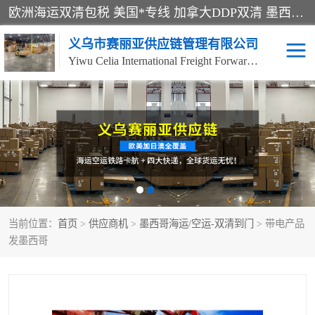
欧洲海运双清包税 美国*专线 加拿大DDP双清 墨西哥跨境空运 澳大利亚专线物流 跨境电商物流服务 国际快递到门服务 海运*渠道 一站式跨境物流解决方案 TikTok/SHEIN专线 电商平台FBA头程运输 国际铁路运输欧洲 UPS/DDHL/联邦快递跨境 美国双清到门物流 跨境*运输
义乌市赛丽亚供应链管理有限公司
Yiwu Celia International Freight Forwarding Co., Ltd
美森快船
欧洲卡航
加拿大海运/空运-双清到
澳大利亚海运/空运-双清
门
到门
墨西哥海运/空运-双清到
当前位置：
门
首页
>
供应商机
>
墨西哥海运/空运-双清到门
> 带电产品
发墨西哥