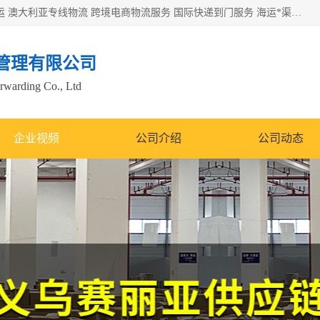
欧洲海运双清包税 美国*专线 加拿大DDP双清 墨西哥跨境空运 澳大利亚专线物流 跨境电商物流服务 国际快递到门服务 海运*渠道 一站式跨境物流解决方案 TikTok/SHEIN专线 电商平台FBA头程运输 国际铁路运输欧洲 UPS/DDHL/联邦快递跨境 美国双清到门物流 跨境*运输
管理有限公司
orwarding Co., Ltd
企业视频
公司介绍
公司动态