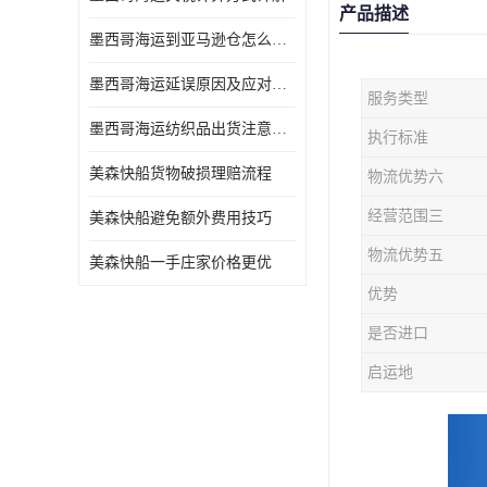
产品描述
墨西哥海运到亚马逊仓怎么操作
墨西哥海运延误原因及应对办法
服务类型
墨西哥海运纺织品出货注意事项
执行标准
美森快船货物破损理赔流程
物流优势六
经营范围三
美森快船避免额外费用技巧
物流优势五
美森快船一手庄家价格更优
优势
是否进口
启运地