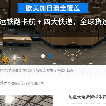
欧洲海运双清包税 美国*专线 加拿大DDP双清 墨西哥跨境空运 澳大利亚专线物流 跨境电商物流服务 国际快递到门服务 海运*渠道 一站式跨境物流解决方案 TikTok/SHEIN专线 电商平台FBA头程运输 国际铁路运输欧洲 UPS/DDHL/联邦快递跨境 美国双清到门物流 跨境*运输
加拿大海运留学生行李托运指南
加拿大海运留学生