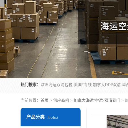
热门搜索：
当前位置：
首页
>
供应商机
>
加拿大海运/空运-双清到门
> 
产品分类
Product