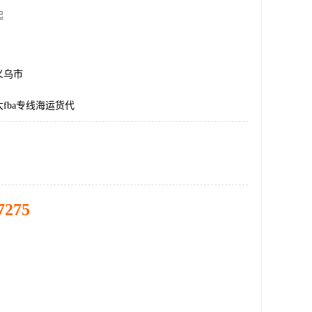
起
义乌市
fba专线海运货代
7275