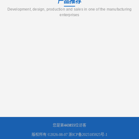
产品推荐
Development, design, production and sales in one of the manufacturing
enterprises
您是第
443855
位访客
版权所有 ©2026-08-07
浙ICP备2025185925号-1