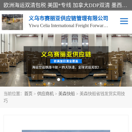
欧洲海运双清包税 美国*专线 加拿大DDP双清 墨西哥跨境空运 澳大利亚专线物流 跨境电商物流服务 国际快递到门服务 海运*渠道 一站式跨境物流解决方案 TikTok/SHEIN专线 电商平台FBA头程运输 国际铁路运输欧洲 UPS/DDHL/联邦快递跨境 美国双清到门物流 跨境*运输
义乌市赛丽亚供应链管理有限公司
Yiwu Celia International Freight Forwarding Co., Ltd
美森快船
欧洲卡航
加拿大海运/空运-双清到
澳大利亚海运/空运-双清
门
到门
墨西哥海运/空运-双清到
当前位置：
门
首页
>
供应商机
>
美森快船
> 美森快船省钱发货实用技
巧