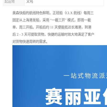
起运地
义乌
美森快船的航线特色鲜明，正班船（CLX 航线）每周三
固定从上海港发船，采用 “一截三开” 模式，即周一截
单、周三开船。开船后约 11 天便能抵达长滩港，到港
后 2 - 3 天可提取货物，快捷的运输时效大地满足了客户
对货物快速周转的需求。