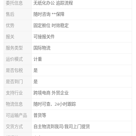
委托信息
无纸化办公 追踪流程
售后
随时咨询 **保障
优势
固定舱位 时效稳定
报关
可接报关件
服务类型
国际物流
运价模式
计重
是否包税
是
是否到门
是
支持行业
跨境电商 外贸企业
物流信息
随时可查、24小时跟踪
可运输产品
普货等
交货方式
自主物流到我司/我司上门提货