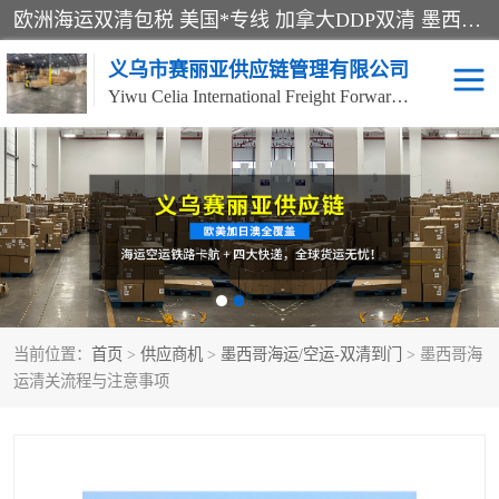
欧洲海运双清包税 美国*专线 加拿大DDP双清 墨西哥跨境空运 澳大利亚专线物流 跨境电商物流服务 国际快递到门服务 海运*渠道 一站式跨境物流解决方案 TikTok/SHEIN专线 电商平台FBA头程运输 国际铁路运输欧洲 UPS/DDHL/联邦快递跨境 美国双清到门物流 跨境*运输
义乌市赛丽亚供应链管理有限公司
Yiwu Celia International Freight Forwarding Co., Ltd
美森快船
欧洲卡航
加拿大海运/空运-双清到
澳大利亚海运/空运-双清
门
到门
墨西哥海运/空运-双清到
当前位置：
门
首页
>
供应商机
>
墨西哥海运/空运-双清到门
> 墨西哥海
运清关流程与注意事项