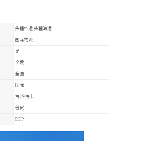
头程空运 头程海运
国际物流
是
全境
全国
国际
海派/海卡
普货
DDP