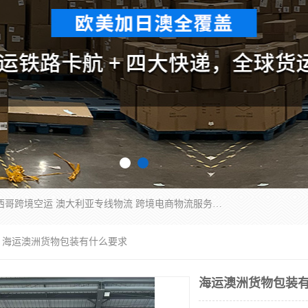
欧洲海运双清包税 美国*专线 加拿大DDP双清 墨西哥跨境空运 澳大利亚专线物流 跨境电商物流服务 国际快递到门服务 海运*渠道 一站式跨境物流解决方案 TikTok/SHEIN专线 电商平台FBA头程运输 国际铁路运输欧洲 UPS/DDHL/联邦快递跨境 美国双清到门物流 跨境*运输
> 海运澳洲货物包装有什么要求
海运澳洲货物包装