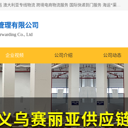
欧洲海运双清包税 美国*专线 加拿大DDP双清 墨西哥跨境空运 澳大利亚专线物流 跨境电商物流服务 国际快递到门服务 海运*渠道 一站式跨境物流解决方案 TikTok/SHEIN专线 电商平台FBA头程运输 国际铁路运输欧洲 UPS/DDHL/联邦快递跨境 美国双清到门物流 跨境*运输
管理有限公司
orwarding Co., Ltd
企业视频
公司介绍
公司动态