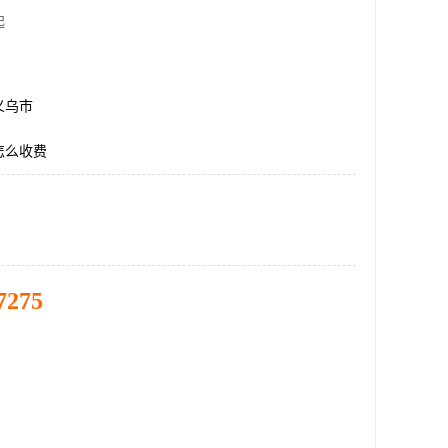
起
义乌市
怎么收费
7275