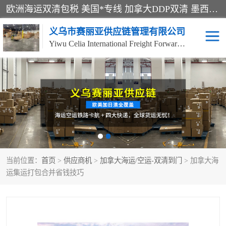
欧洲海运双清包税 美国*专线 加拿大DDP双清 墨西哥跨境空运 澳大利亚专线物流 跨境电商物流服务 国际快递到门服务 海运*渠道 一站式跨境物流解决方案 TikTok/SHEIN专线 电商平台FBA头程运输 国际铁路运输欧洲 UPS/DDHL/联邦快递跨境 美国双清到门物流 跨境*运输
义乌市赛丽亚供应链管理有限公司
Yiwu Celia International Freight Forwarding Co., Ltd
美森快船
欧洲卡航
加拿大海运/空运-双清到
澳大利亚海运/空运-双清
门
到门
墨西哥海运/空运-双清到
当前位置：
门
首页
>
供应商机
>
加拿大海运/空运-双清到门
> 加拿大海
运集运打包合并省钱技巧