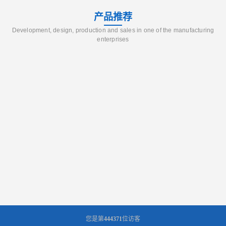
产品推荐
Development, design, production and sales in one of the manufacturing
enterprises
您是第
444371
位访客