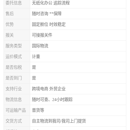
委托信息
无纸化办公 追踪流程
售后
随时咨询 **保障
优势
固定舱位 时效稳定
报关
可接报关件
服务类型
国际物流
运价模式
计重
是否包税
是
是否到门
是
支持行业
跨境电商 外贸企业
物流信息
随时可查、24小时跟踪
可运输产品
普货等
交货方式
自主物流到我司/我司上门提货