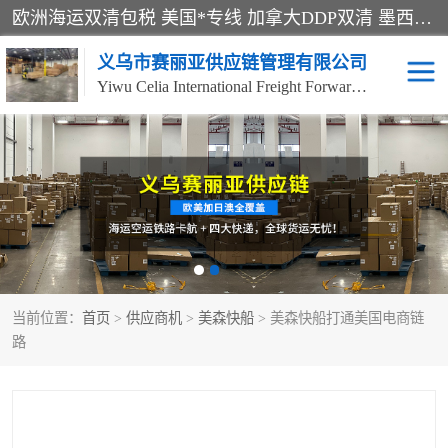
欧洲海运双清包税 美国*专线 加拿大DDP双清 墨西哥跨境空运 澳大利亚专线物流 跨境电商物流服务 国际快递到门服务 海运*渠道 一站式跨境物流解决方案 TikTok/SHEIN专线 电商平台FBA头程运输 国际铁路运输欧洲 UPS/DDHL/联邦快递跨境 美国双清到门物流 跨境*运输
义乌市赛丽亚供应链管理有限公司
Yiwu Celia International Freight Forwarding Co., Ltd
美森快船
欧洲卡航
加拿大海运/空运-双清到
澳大利亚海运/空运-双清
门
到门
墨西哥海运/空运-双清到
当前位置：
门
首页
>
供应商机
>
美森快船
> 美森快船打通美国电商链
路