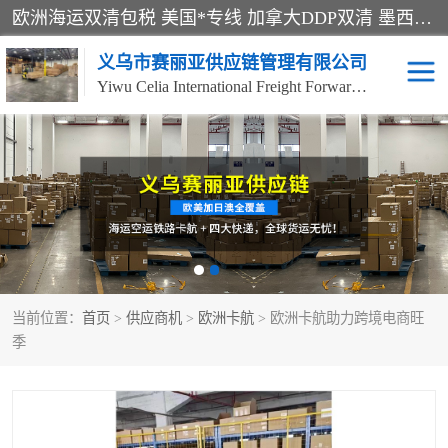
欧洲海运双清包税 美国*专线 加拿大DDP双清 墨西哥跨境空运 澳大利亚专线物流 跨境电商物流服务 国际快递到门服务 海运*渠道 一站式跨境物流解决方案 TikTok/SHEIN专线 电商平台FBA头程运输 国际铁路运输欧洲 UPS/DDHL/联邦快递跨境 美国双清到门物流 跨境*运输
义乌市赛丽亚供应链管理有限公司
Yiwu Celia International Freight Forwarding Co., Ltd
美森快船
欧洲卡航
加拿大海运/空运-双清到
澳大利亚海运/空运-双清
门
到门
墨西哥海运/空运-双清到
当前位置：
门
首页
>
供应商机
>
欧洲卡航
> 欧洲卡航助力跨境电商旺
季