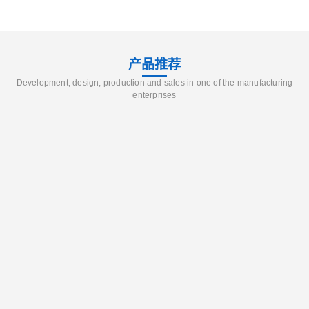
产品推荐
Development, design, production and sales in one of the manufacturing
enterprises