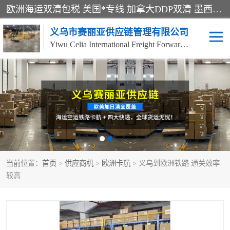
欧洲海运双清包税 美国*专线 加拿大DDP双清 墨西哥跨境空运 澳大利亚专线物流 跨境电商物流服务 国际快递到门服务 海运*渠道 一站式跨境物流解决方案 TikTok/SHEIN专线 电商平台FBA头程运输 国际铁路运输欧洲 UPS/DDHL/联邦快递跨境 美国双清到门物流 跨境*运输
义乌市赛丽亚供应链管理有限公司
Yiwu Celia International Freight Forwarding Co., Ltd
美森快船
欧洲卡航
加拿大海运/空运-双清到
澳大利亚海运/空运-双清
门
到门
墨西哥海运/空运-双清到
当前位置：
门
首页
>
供应商机
>
欧洲卡航
> 义乌到欧洲铁路 通关效率
较高