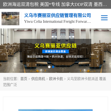
欧洲海运双清包税 美国*专线 加拿大DDP双清 墨西哥跨境空运 澳大利亚专线物流 跨境电商物流服务 国际快递到门服务 海运*渠道 一站式跨境物流解决方案 TikTok/SHEIN专线 电商平台FBA头程运输 国际铁路运输欧洲 UPS/DDHL/联邦快递跨境 美国双清到门物流 跨境*运输
义乌市赛丽亚供应链管理有限公司
Yiwu Celia International Freight Forwarding Co., Ltd
美森快船
欧洲卡航
加拿大海运/空运-双清到
澳大利亚海运/空运-双清
门
到门
墨西哥海运/空运-双清到
当前位置：
门
首页
>
供应商机
>
欧洲卡航
> 义乌至欧洲卡航派送 覆盖
范围广泛