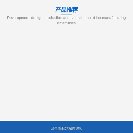
产品推荐
Development, design, production and sales in one of the manufacturing
enterprises
您是第
447826
位访客