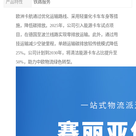
产品特性
铁路服务
欧洲卡航通过优化运输路线、采用轻量化卡车车身等措
施，降低碳排放。2025年，公司引入能源卡车试点项
目，在德国至波兰线路实现零排放运输。此外，通过甩
挂运输减少空驶里程，单趟运输碳排放较传统模式降低
25%。公司计划到2030年，将清洁能源卡车占比提升至
50%，助力中欧物流绿色转型。