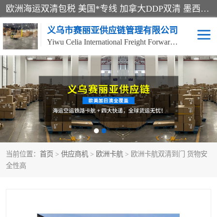
欧洲海运双清包税 美国*专线 加拿大DDP双清 墨西哥跨境空运 澳大利亚专线物流 跨境电商物流服务 国际快递到门服务 海运*渠道 一站式跨境物流解决方案 TikTok/SHEIN专线 电商平台FBA头程运输 国际铁路运输欧洲 UPS/DDHL/联邦快递跨境 美国双清到门物流 跨境*运输
义乌市赛丽亚供应链管理有限公司
Yiwu Celia International Freight Forwarding Co., Ltd
美森快船
欧洲卡航
加拿大海运/空运-双清到
澳大利亚海运/空运-双清
门
到门
墨西哥海运/空运-双清到
当前位置：
门
首页
>
供应商机
>
欧洲卡航
> 欧洲卡航双清到门 货物安
全性高