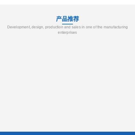
产品推荐
Development, design, production and sales in one of the manufacturing
enterprises