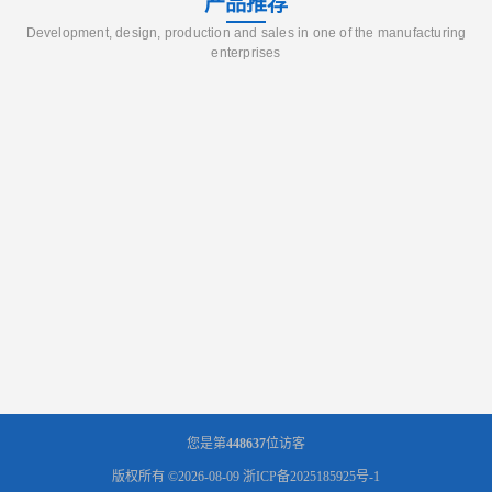
产品推荐
Development, design, production and sales in one of the manufacturing
enterprises
您是第
448637
位访客
版权所有 ©2026-08-09
浙ICP备2025185925号-1