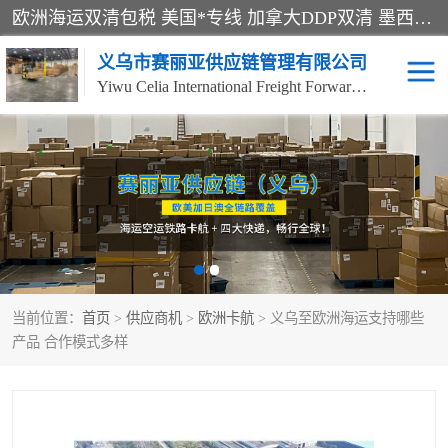
欧洲海运双清包税 美国*专线 加拿大DDP双清 墨西哥跨境空运 澳大利亚专线物流 跨境电商物流服务 国际快递到门服务 海运*渠道 一站式跨境物流解决方案 TikTok/SHEIN专线 电商平台FBA头程运输 国际铁路运输欧洲 UPS/DDHL/联邦快递跨境 美国双清到门物流 跨境*运输
义乌市赛丽亚供应链管理有限公司
Yiwu Celia International Freight Forwarding Co., Ltd
美森快船
欧洲卡航
加拿大海运/空运-双清到
澳大利亚海运/空运-双清
门
到门
墨西哥海运/空运-双清到
当前位置：
门
首页
>
供应商机
>
欧洲卡航
> 义乌至欧洲海运支持哪些
产品 合作模式多样