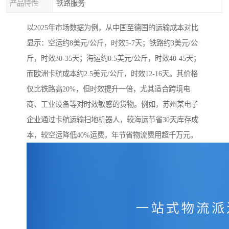
产品特性
铁路服务
以2025年市场数据为例，从中国至德国的运输成本对比
显示：空运约8美元/公斤，时效5-7天；铁路约3美元/公
斤，时效30-35天；海运约0.5美元/公斤，时效40-45天；
而欧洲卡航成本约2.5美元/公斤，时效12-16天。其价格
仅比铁路高20%，但时效提升一倍，尤其适合跨境电
商、工业设备等对时效敏感的货物。例如，苏州某电子
企业通过卡航运输扫地机器人，较海运节省30天库存成
本，较空运降低40%运费，年节省物流费用超千万元。