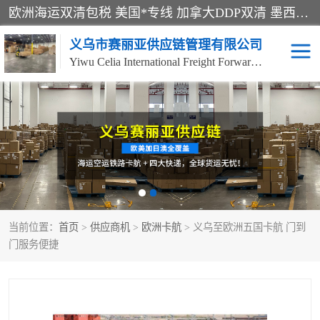
欧洲海运双清包税 美国*专线 加拿大DDP双清 墨西哥跨境空运 澳大利亚专线物流 跨境电商物流服务 国际快递到门服务 海运*渠道 一站式跨境物流解决方案 TikTok/SHEIN专线 电商平台FBA头程运输 国际铁路运输欧洲 UPS/DDHL/联邦快递跨境 美国双清到门物流 跨境*运输
义乌市赛丽亚供应链管理有限公司
Yiwu Celia International Freight Forwarding Co., Ltd
美森快船
欧洲卡航
加拿大海运/空运-双清到
澳大利亚海运/空运-双清
门
到门
墨西哥海运/空运-双清到
当前位置：
门
首页
>
供应商机
>
欧洲卡航
> 义乌至欧洲五国卡航 门到
门服务便捷