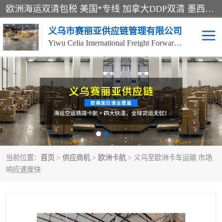
欧洲海运双清包税 美国*专线 加拿大DDP双清 墨西哥跨境空运 澳大利亚专线物流 跨境电商物流服务 国际快递到门服务 海运*渠道 一站式跨境物流解决方案 TikTok/SHEIN专线 电商平台FBA头程运输 国际铁路运输欧洲 UPS/DDHL/联邦快递跨境 美国双清到门物流 跨境*运输
义乌市赛丽亚供应链管理有限公司
Yiwu Celia International Freight Forwarding Co., Ltd
美森快船
欧洲卡航
加拿大海运/空运-双清到
澳大利亚海运/空运-双清
门
到门
墨西哥海运/空运-双清到
当前位置：
门
首页
>
供应商机
>
欧洲卡航
> 义乌至欧洲卡车运输 市场
响应速度快