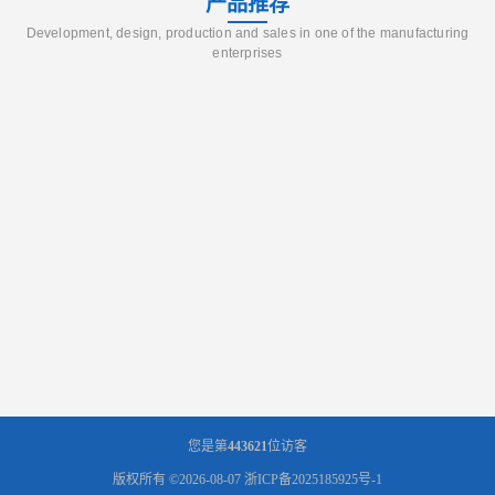
产品推荐
Development, design, production and sales in one of the manufacturing
enterprises
您是第
443621
位访客
版权所有 ©2026-08-07
浙ICP备2025185925号-1