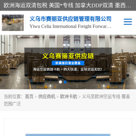
欧洲海运双清包税 美国*专线 加拿大DDP双清 墨西哥跨境空运 澳大利亚专线物流 跨境电商物流服务 国际快递到门服务 海运*渠道 一站式跨境物流解决方案 TikTok/SHEIN专线 电商平台FBA头程运输 国际铁路运输欧洲 UPS/DDHL/联邦快递跨境 美国双清到门物流 跨境*运输
义乌市赛丽亚供应链管理有限公司
Yiwu Celia International Freight Forwarding Co., Ltd
美森快船
欧洲卡航
加拿大海运/空运-双清到
澳大利亚海运/空运-双清
门
到门
墨西哥海运/空运-双清到
当前位置：
门
首页
>
供应商机
>
欧洲卡航
> 义乌至欧洲空运专线 覆盖
范围广泛