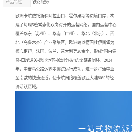
产品特性
铁路服务
欧洲卡航依托新疆阿拉山口、霍尔果斯等边境口岸，构
建了每周5班常态化双向对开的运营网络。国内运营中心
覆盖华东（苏州）、华南（广州）、华北（北京）、西
北（乌鲁木齐）产业聚集区，欧洲端以德国杜伊斯堡为
核心枢纽，法国、波兰、意大利等20余个，形成“国内集
货-口岸通关-跨境运输-欧洲分拨”的全链条闭环。2024
年，中吉乌公路运输走廊试运行成功，进一步打通中亚
至南欧的快速通道，使卡航网络覆盖欧亚大陆80%的经
济活跃区域。