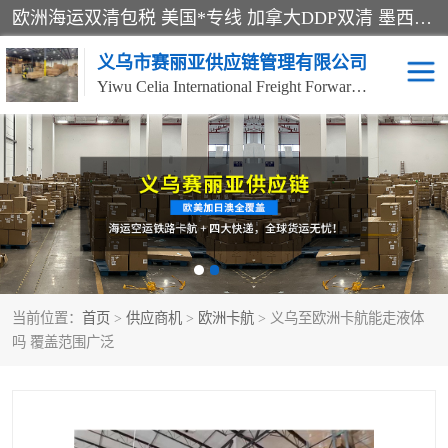
欧洲海运双清包税 美国*专线 加拿大DDP双清 墨西哥跨境空运 澳大利亚专线物流 跨境电商物流服务 国际快递到门服务 海运*渠道 一站式跨境物流解决方案 TikTok/SHEIN专线 电商平台FBA头程运输 国际铁路运输欧洲 UPS/DDHL/联邦快递跨境 美国双清到门物流 跨境*运输
义乌市赛丽亚供应链管理有限公司
Yiwu Celia International Freight Forwarding Co., Ltd
美森快船
欧洲卡航
加拿大海运/空运-双清到
澳大利亚海运/空运-双清
门
到门
墨西哥海运/空运-双清到
当前位置：
门
首页
>
供应商机
>
欧洲卡航
> 义乌至欧洲卡航能走液体
吗 覆盖范围广泛