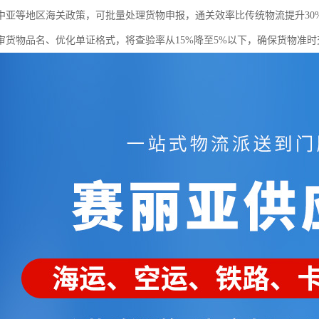
中亚等地区海关政策，可批量处理货物申报，通关效率比传统物流提升30%
审货物品名、优化单证格式，将查验率从15%降至5%以下，确保货物准时