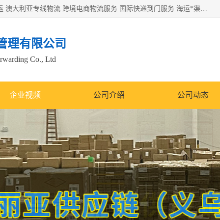
欧洲海运双清包税 美国*专线 加拿大DDP双清 墨西哥跨境空运 澳大利亚专线物流 跨境电商物流服务 国际快递到门服务 海运*渠道 一站式跨境物流解决方案 TikTok/SHEIN专线 电商平台FBA头程运输 国际铁路运输欧洲 UPS/DDHL/联邦快递跨境 美国双清到门物流 跨境*运输
管理有限公司
orwarding Co., Ltd
企业视频
公司介绍
公司动态