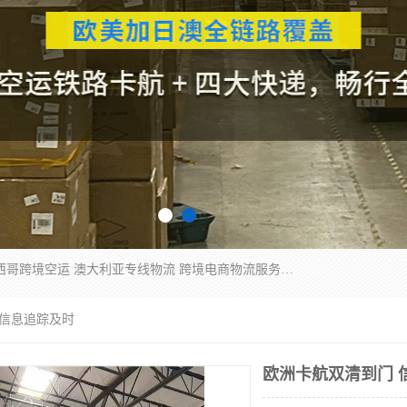
欧洲海运双清包税 美国*专线 加拿大DDP双清 墨西哥跨境空运 澳大利亚专线物流 跨境电商物流服务 国际快递到门服务 海运*渠道 一站式跨境物流解决方案 TikTok/SHEIN专线 电商平台FBA头程运输 国际铁路运输欧洲 UPS/DDHL/联邦快递跨境 美国双清到门物流 跨境*运输
 信息追踪及时
欧洲卡航双清到门 