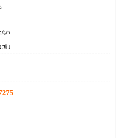
起
义乌市
清到门
7275