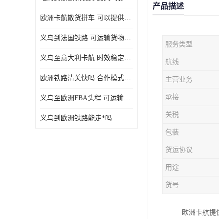
产品描述
欧洲卡航散货拼车 可以提供个性化服务
义乌到法国铁路 可运输货物种类多
服务类型
义乌至意大利卡航 时效稳定有保障
航线
欧洲铁路清关快吗 合作模式多样
主营业务
承接
义乌至欧洲FBA头程 可运输货物种类多
关税
义乌到欧洲铁路能走*吗
包装
货运协议
用途
货号
欧洲卡航提