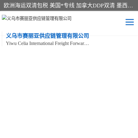
欧洲海运双清包税 美国*专线 加拿大DDP双清 墨西哥跨境空运 澳大利亚专线物流 跨境电商物流服务 国际快递到门服务 海运*渠道 一站式跨境物流解决方案 TikTok/SHEIN专线 电商平台FBA头程运输 国际铁路运输欧洲 UPS/DDHL/联邦快递跨境 美国双清到门物流 跨境*运输
义乌市赛丽亚供应链管理有限公司
Yiwu Celia International Freight Forwarding Co., Ltd