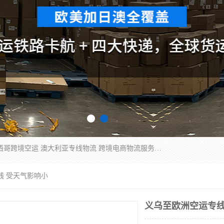
欧洲海运双清包税 美国*专线 加拿大DDP双清 墨西哥跨境空运 澳大利亚专线物流 跨境电商物流服务 国际快递到门服务 海运*渠道 一站式跨境物流解决方案 TikTok/SHEIN专线 电商平台FBA头程运输 国际铁路运输欧洲 UPS/DDHL/联邦快递跨境 美国双清到门物流 跨境*运输
线 受天气影响小
义乌至欧洲空运专线