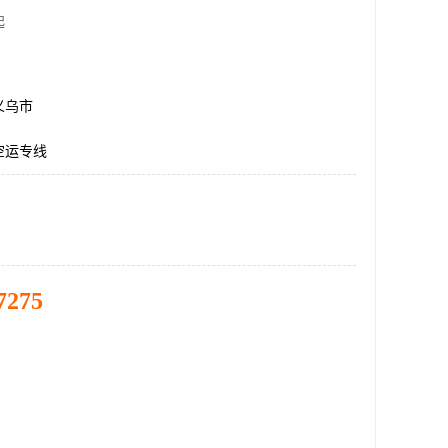
起
义乌市
空运专线
7275