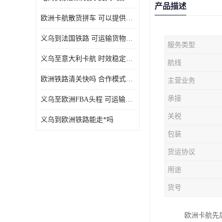
产品描述
欧洲卡航散货拼车 可以提供个性化服务
义乌到法国铁路 可运输货物种类多
服务类型
义乌至意大利卡航 时效稳定有保障
航线
欧洲铁路清关快吗 合作模式多样
主营业务
承接
义乌至欧洲FBA头程 可运输货物种类多
关税
义乌到欧洲铁路能走*吗
包装
货运协议
用途
货号
欧洲卡航先后