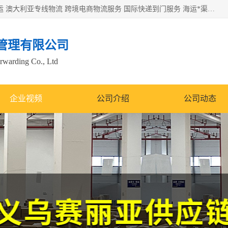
欧洲海运双清包税 美国*专线 加拿大DDP双清 墨西哥跨境空运 澳大利亚专线物流 跨境电商物流服务 国际快递到门服务 海运*渠道 一站式跨境物流解决方案 TikTok/SHEIN专线 电商平台FBA头程运输 国际铁路运输欧洲 UPS/DDHL/联邦快递跨境 美国双清到门物流 跨境*运输
管理有限公司
orwarding Co., Ltd
企业视频
公司介绍
公司动态