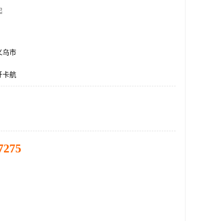
起
义乌市
牙卡航
7275