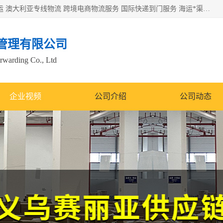
欧洲海运双清包税 美国*专线 加拿大DDP双清 墨西哥跨境空运 澳大利亚专线物流 跨境电商物流服务 国际快递到门服务 海运*渠道 一站式跨境物流解决方案 TikTok/SHEIN专线 电商平台FBA头程运输 国际铁路运输欧洲 UPS/DDHL/联邦快递跨境 美国双清到门物流 跨境*运输
管理有限公司
orwarding Co., Ltd
企业视频
公司介绍
公司动态