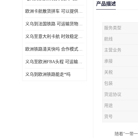
产品描述
欧洲卡航散货拼车 可以提供个性化服务
义乌到法国铁路 可运输货物种类多
服务类型
义乌至意大利卡航 时效稳定有保障
航线
欧洲铁路清关快吗 合作模式多样
主营业务
承接
义乌至欧洲FBA头程 可运输货物种类多
关税
义乌到欧洲铁路能走*吗
包装
货运协议
用途
货号
随着“一带