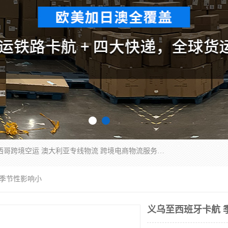
欧洲海运双清包税 美国*专线 加拿大DDP双清 墨西哥跨境空运 澳大利亚专线物流 跨境电商物流服务 国际快递到门服务 海运*渠道 一站式跨境物流解决方案 TikTok/SHEIN专线 电商平台FBA头程运输 国际铁路运输欧洲 UPS/DDHL/联邦快递跨境 美国双清到门物流 跨境*运输
 季节性影响小
义乌至西班牙卡航 