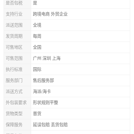
是否包税
是
支持行业
跨境电商 外贸企业
派送范围
全境
发货周期
每周
可售地区
全国
可售范围
广州 深圳 上海
执行标准
国际
服务部门
售后服务部
派送方式
海派/海卡
外包装要求
形状规则平整
货物类型
普货
保障服务
延误包赔 丢货包赔