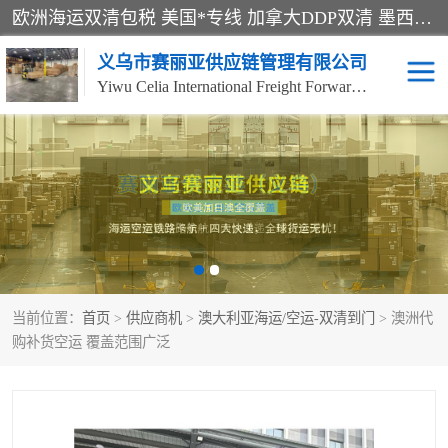
欧洲海运双清包税 美国*专线 加拿大DDP双清 墨西哥跨境空运 澳大利亚专线物流 跨境电商物流服务 国际快递到门服务 海运*渠道 一站式跨境物流解决方案 TikTok/SHEIN专线 电商平台FBA头程运输 国际铁路运输欧洲 UPS/DDHL/联邦快递跨境 美国双清到门物流 跨境*运输
义乌市赛丽亚供应链管理有限公司
Yiwu Celia International Freight Forwarding Co., Ltd
美森快船
欧洲卡航
加拿大海运/空运-双清到
澳大利亚海运/空运-双清
门
到门
墨西哥海运/空运-双清到
当前位置：
门
首页
>
供应商机
>
澳大利亚海运/空运-双清到门
> 澳洲代
购补货空运 覆盖范围广泛