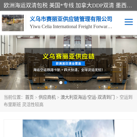
欧洲海运双清包税 美国*专线 加拿大DDP双清 墨西哥跨境空运 澳大利亚专线物流 跨境电商物流服务 国际快递到门服务 海运*渠道 一站式跨境物流解决方案 TikTok/SHEIN专线 电商平台FBA头程运输 国际铁路运输欧洲 UPS/DDHL/联邦快递跨境 美国双清到门物流 跨境*运输
义乌市赛丽亚供应链管理有限公司
Yiwu Celia International Freight Forwarding Co., Ltd
美森快船
欧洲卡航
加拿大海运/空运-双清到
澳大利亚海运/空运-双清
门
到门
墨西哥海运/空运-双清到
当前位置：
门
首页
>
供应商机
>
澳大利亚海运/空运-双清到门
> 空运到
布里斯班 灵活性较高