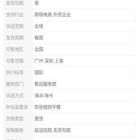
是否包税
是
支持行业
跨境电商 外贸企业
派送范围
全境
发货周期
每周
可售地区
全国
可售范围
广州 深圳 上海
执行标准
国际
服务部门
售后服务部
派送方式
海派/海卡
外包装要求
形状规则平整
货物类型
普货
保障服务
延误包赔 丢货包赔