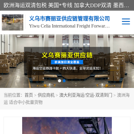
欧洲海运双清包税 美国*专线 加拿大DDP双清 墨西哥跨境空运 澳大利亚专线物流 跨境电商物流服务 国际快递到门服务 海运*渠道 一站式跨境物流解决方案 TikTok/SHEIN专线 电商平台FBA头程运输 国际铁路运输欧洲 UPS/DDHL/联邦快递跨境 美国双清到门物流 跨境*运输
义乌市赛丽亚供应链管理有限公司
Yiwu Celia International Freight Forwarding Co., Ltd
美森快船
欧洲卡航
加拿大海运/空运-双清到
澳大利亚海运/空运-双清
门
到门
墨西哥海运/空运-双清到
当前位置：
门
首页
>
供应商机
>
澳大利亚海运/空运-双清到门
> 澳洲海
运 适合中小批量货物