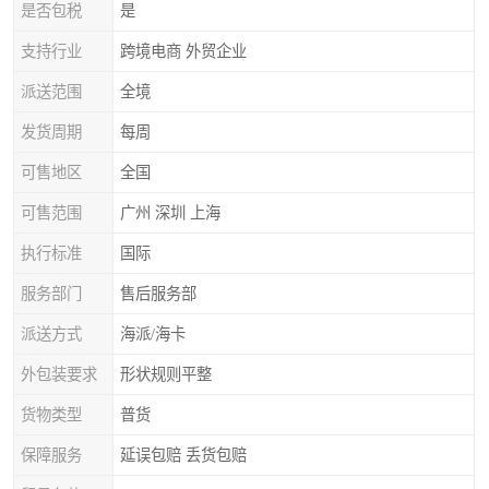
是否包税
是
支持行业
跨境电商 外贸企业
派送范围
全境
发货周期
每周
可售地区
全国
可售范围
广州 深圳 上海
执行标准
国际
服务部门
售后服务部
派送方式
海派/海卡
外包装要求
形状规则平整
货物类型
普货
保障服务
延误包赔 丢货包赔