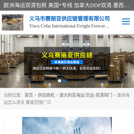
欧洲海运双清包税 美国*专线 加拿大DDP双清 墨西哥跨境空运 澳大利亚专线物流 跨境电商物流服务 国际快递到门服务 海运*渠道 一站式跨境物流解决方案 TikTok/SHEIN专线 电商平台FBA头程运输 国际铁路运输欧洲 UPS/DDHL/联邦快递跨境 美国双清到门物流 跨境*运输
义乌市赛丽亚供应链管理有限公司
Yiwu Celia International Freight Forwarding Co., Ltd
美森快船
欧洲卡航
加拿大海运/空运-双清到
澳大利亚海运/空运-双清
门
到门
墨西哥海运/空运-双清到
当前位置：
门
首页
>
供应商机
>
澳大利亚海运/空运-双清到门
> 澳洲海
运怎么清关 覆盖范围广泛