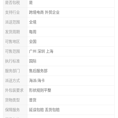
是否包税
是
支持行业
跨境电商 外贸企业
派送范围
全境
发货周期
每周
可售地区
全国
可售范围
广州 深圳 上海
执行标准
国际
服务部门
售后服务部
派送方式
海派/海卡
外包装要求
形状规则平整
货物类型
普货
保障服务
延误包赔 丢货包赔