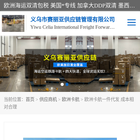
欧洲海运双清包税 美国*专线 加拿大DDP双清 墨西哥跨境空运 澳大利亚专线物流 跨境电商物流服务 国际快递到门服务 海运*渠道 一站式跨境物流解决方案 TikTok/SHEIN专线 电商平台FBA头程运输 国际铁路运输欧洲 UPS/DDHL/联邦快递跨境 美国双清到门物流 跨境*运输
义乌市赛丽亚供应链管理有限公司
Yiwu Celia International Freight Forwarding Co., Ltd
美森快船
欧洲卡航
加拿大海运/空运-双清到
澳大利亚海运/空运-双清
门
到门
墨西哥海运/空运-双清到
当前位置：
门
首页
>
供应商机
>
欧洲卡航
> 欧洲卡航一件代发 成本相
对合理