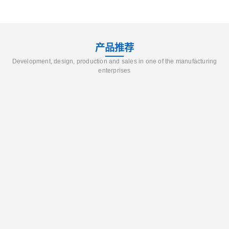
产品推荐
Development, design, production and sales in one of the manufacturing
enterprises