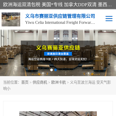
欧洲海运双清包税 美国*专线 加拿大DDP双清 墨西哥跨境空运 澳大利亚专线物流 跨境电商物流服务 国际快递到门服务 海运*渠道 一站式跨境物流解决方案 TikTok/SHEIN专线 电商平台FBA头程运输 国际铁路运输欧洲 UPS/DDHL/联邦快递跨境 美国双清到门物流 跨境*运输
义乌市赛丽亚供应链管理有限公司
Yiwu Celia International Freight Forwarding Co., Ltd
美森快船
欧洲卡航
加拿大海运/空运-双清到
澳大利亚海运/空运-双清
门
到门
墨西哥海运/空运-双清到
当前位置：
门
首页
>
供应商机
>
欧洲卡航
> 义乌至波兰海运 受天气影
响小