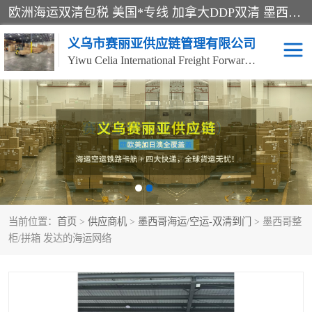
欧洲海运双清包税 美国*专线 加拿大DDP双清 墨西哥跨境空运 澳大利亚专线物流 跨境电商物流服务 国际快递到门服务 海运*渠道 一站式跨境物流解决方案 TikTok/SHEIN专线 电商平台FBA头程运输 国际铁路运输欧洲 UPS/DDHL/联邦快递跨境 美国双清到门物流 跨境*运输
义乌市赛丽亚供应链管理有限公司
Yiwu Celia International Freight Forwarding Co., Ltd
美森快船
欧洲卡航
加拿大海运/空运-双清到
澳大利亚海运/空运-双清
门
到门
墨西哥海运/空运-双清到
当前位置：
门
首页
>
供应商机
>
墨西哥海运/空运-双清到门
> 墨西哥整
柜/拼箱 发达的海运网络