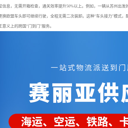
证信息，无需开箱检查，通关效率提升50%以上。例如，一辆从苏州出发
更换欧盟车头即可继续行驶，全程无需二次装卸。这种“车头接力”模式，配合
正意义上的跨国“门到门”服务。