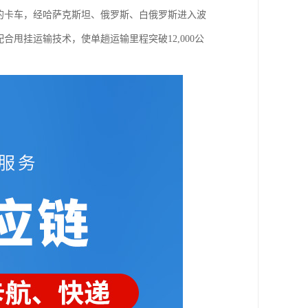
的卡车，经哈萨克斯坦、俄罗斯、白俄罗斯进入波
甩挂运输技术，使单趟运输里程突破12,000公