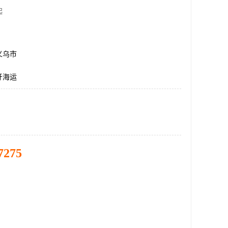
起
义乌市
牙海运
7275