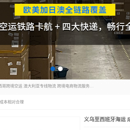
欧洲海运双清包税 美国*专线 加拿大DDP双清 墨西哥跨境空运 澳大利亚专线物流 跨境电商物流服务 国际快递到门服务 海运*渠道 一站式跨境物流解决方案 TikTok/SHEIN专线 电商平台FBA头程运输 国际铁路运输欧洲 UPS/DDHL/联邦快递跨境 美国双清到门物流 跨境*运输
 成本相对合理
义乌至西班牙海运 