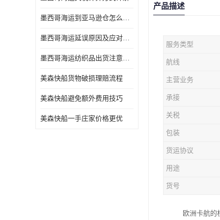
产品描述
墨西哥海运到亚马逊仓怎么操作
墨西哥海运延误原因及应对办法
服务类型
墨西哥海运纺织品出货注意事项
航线
美森快船货物破损理赔流程
主营业务
承接
美森快船避免额外费用技巧
关税
美森快船一手庄家价格更优
包装
货运协议
用途
货号
欧洲卡航的