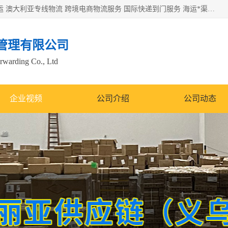
欧洲海运双清包税 美国*专线 加拿大DDP双清 墨西哥跨境空运 澳大利亚专线物流 跨境电商物流服务 国际快递到门服务 海运*渠道 一站式跨境物流解决方案 TikTok/SHEIN专线 电商平台FBA头程运输 国际铁路运输欧洲 UPS/DDHL/联邦快递跨境 美国双清到门物流 跨境*运输
管理有限公司
orwarding Co., Ltd
企业视频
公司介绍
公司动态