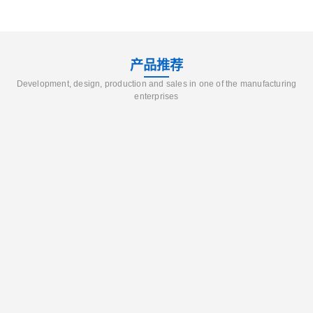
产品推荐
Development, design, production and sales in one of the manufacturing
enterprises