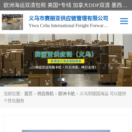
欧洲海运双清包税 美国*专线 加拿大DDP双清 墨西哥跨境空运 澳大利亚专线物流 跨境电商物流服务 国际快递到门服务 海运*渠道 一站式跨境物流解决方案 TikTok/SHEIN专线 电商平台FBA头程运输 国际铁路运输欧洲 UPS/DDHL/联邦快递跨境 美国双清到门物流 跨境*运输
义乌市赛丽亚供应链管理有限公司
Yiwu Celia International Freight Forwarding Co., Ltd
美森快船
欧洲卡航
加拿大海运/空运-双清到
澳大利亚海运/空运-双清
门
到门
墨西哥海运/空运-双清到
当前位置：
门
首页
>
供应商机
>
欧洲卡航
> 义乌到德国海运 可以提供
个性化服务