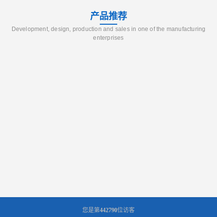
产品推荐
Development, design, production and sales in one of the manufacturing
enterprises
您是第
442790
位访客