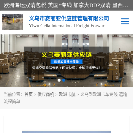
欧洲海运双清包税 美国*专线 加拿大DDP双清 墨西哥跨境空运 澳大利亚专线物流 跨境电商物流服务 国际快递到门服务 海运*渠道 一站式跨境物流解决方案 TikTok/SHEIN专线 电商平台FBA头程运输 国际铁路运输欧洲 UPS/DDHL/联邦快递跨境 美国双清到门物流 跨境*运输
义乌市赛丽亚供应链管理有限公司
Yiwu Celia International Freight Forwarding Co., Ltd
美森快船
欧洲卡航
加拿大海运/空运-双清到
澳大利亚海运/空运-双清
门
到门
墨西哥海运/空运-双清到
当前位置：
门
首页
>
供应商机
>
欧洲卡航
> 义乌到欧洲卡车专线 运输
流程简单