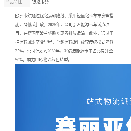
产品特性
铁路服务
欧洲卡航通过优化运输路线、采用轻量化卡车车身等措
施，降低碳排放。2025年，公司引入能源卡车试点项
目，在德国至波兰线路实现零排放运输。此外，通过甩
挂运输减少空驶里程，单趟运输碳排放较传统模式降低
25%。公司计划到2030年，将清洁能源卡车占比提升至
50%，助力中欧物流绿色转型。