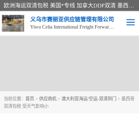
欧洲海运双清包税 美国*专线 加拿大DDP双清 墨西哥跨境空运 澳大利亚专线物流 跨境电商物流服务 国际快递到门服务 海运*渠道 一站式跨境物流解决方案 TikTok/SHEIN专线 电商平台FBA头程运输 国际铁路运输欧洲 UPS/DDHL/联邦快递跨境 美国双清到门物流 跨境*运输
义乌市赛丽亚供应链管理有限公司
Yiwu Celia International Freight Forwarding Co., Ltd
当前位置：
首页
>
供应商机
>
澳大利亚海运/空运-双清到门
> 墨西哥
双清包税 受天气影响小