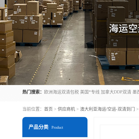
热门搜索：
当前位置：
首页
>
供应商机
>
澳大利亚海运/空运-双清到门
>
产品分类
Product