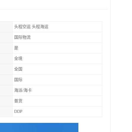
头程空运 头程海运
国际物流
是
全境
全国
国际
海派/海卡
普货
DDP