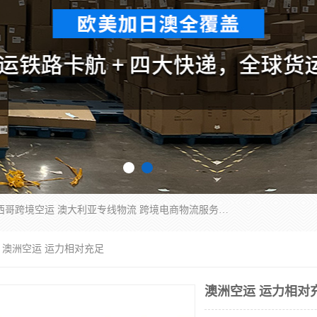
欧洲海运双清包税 美国*专线 加拿大DDP双清 墨西哥跨境空运 澳大利亚专线物流 跨境电商物流服务 国际快递到门服务 海运*渠道 一站式跨境物流解决方案 TikTok/SHEIN专线 电商平台FBA头程运输 国际铁路运输欧洲 UPS/DDHL/联邦快递跨境 美国双清到门物流 跨境*运输
 澳洲空运 运力相对充足
澳洲空运 运力相对