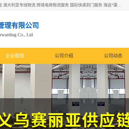
欧洲海运双清包税 美国*专线 加拿大DDP双清 墨西哥跨境空运 澳大利亚专线物流 跨境电商物流服务 国际快递到门服务 海运*渠道 一站式跨境物流解决方案 TikTok/SHEIN专线 电商平台FBA头程运输 国际铁路运输欧洲 UPS/DDHL/联邦快递跨境 美国双清到门物流 跨境*运输
管理有限公司
orwarding Co., Ltd
企业视频
公司介绍
公司动态