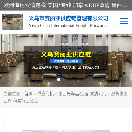
欧洲海运双清包税 美国*专线 加拿大DDP双清 墨西哥跨境空运 澳大利亚专线物流 跨境电商物流服务 国际快递到门服务 海运*渠道 一站式跨境物流解决方案 TikTok/SHEIN专线 电商平台FBA头程运输 国际铁路运输欧洲 UPS/DDHL/联邦快递跨境 美国双清到门物流 跨境*运输
义乌市赛丽亚供应链管理有限公司
Yiwu Celia International Freight Forwarding Co., Ltd
美森快船
欧洲卡航
加拿大海运/空运-双清到
澳大利亚海运/空运-双清
门
到门
墨西哥海运/空运-双清到
当前位置：
门
首页
>
供应商机
>
墨西哥海运/空运-双清到门
> 散货发墨
西哥 积累行业经验