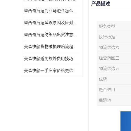
产品描述
墨西哥海运到亚马逊仓怎么操作
墨西哥海运延误原因及应对办法
服务类型
墨西哥海运纺织品出货注意事项
执行标准
美森快船货物破损理赔流程
物流优势六
经营范围三
美森快船避免额外费用技巧
物流优势五
美森快船一手庄家价格更优
优势
是否进口
启运地