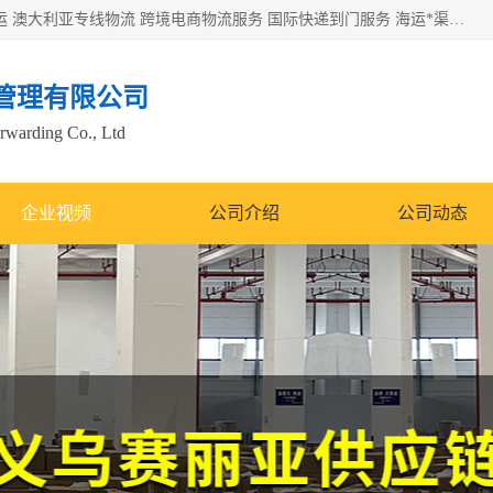
欧洲海运双清包税 美国*专线 加拿大DDP双清 墨西哥跨境空运 澳大利亚专线物流 跨境电商物流服务 国际快递到门服务 海运*渠道 一站式跨境物流解决方案 TikTok/SHEIN专线 电商平台FBA头程运输 国际铁路运输欧洲 UPS/DDHL/联邦快递跨境 美国双清到门物流 跨境*运输
管理有限公司
orwarding Co., Ltd
企业视频
公司介绍
公司动态