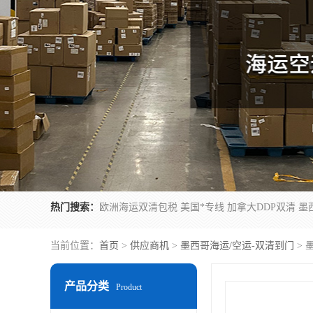
热门搜索：
当前位置：
首页
>
供应商机
>
墨西哥海运/空运-双清到门
> 
产品分类
Product