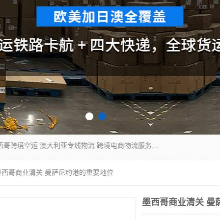
欧洲海运双清包税 美国*专线 加拿大DDP双清 墨西哥跨境空运 澳大利亚专线物流 跨境电商物流服务 国际快递到门服务 海运*渠道 一站式跨境物流解决方案 TikTok/SHEIN专线 电商平台FBA头程运输 国际铁路运输欧洲 UPS/DDHL/联邦快递跨境 美国双清到门物流 跨境*运输
墨西哥商业清关 曼萨尼约港的重要地位
墨西哥商业清关 曼