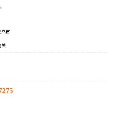
起
义乌市
清关
7275