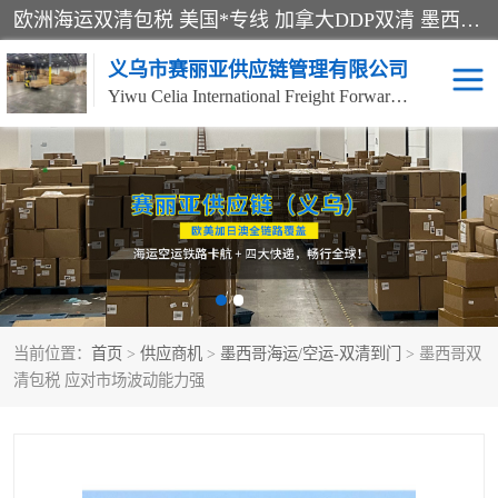
欧洲海运双清包税 美国*专线 加拿大DDP双清 墨西哥跨境空运 澳大利亚专线物流 跨境电商物流服务 国际快递到门服务 海运*渠道 一站式跨境物流解决方案 TikTok/SHEIN专线 电商平台FBA头程运输 国际铁路运输欧洲 UPS/DDHL/联邦快递跨境 美国双清到门物流 跨境*运输
义乌市赛丽亚供应链管理有限公司
Yiwu Celia International Freight Forwarding Co., Ltd
美森快船
欧洲卡航
加拿大海运/空运-双清到
澳大利亚海运/空运-双清
门
到门
墨西哥海运/空运-双清到
当前位置：
门
首页
>
供应商机
>
墨西哥海运/空运-双清到门
> 墨西哥双
清包税 应对市场波动能力强