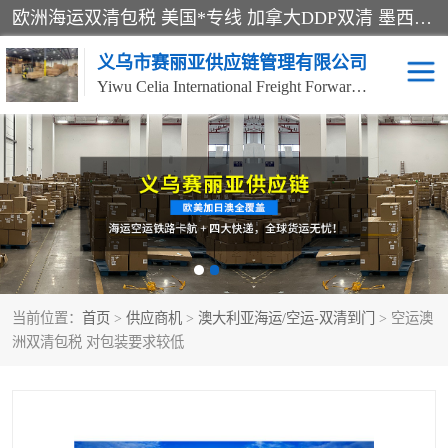
欧洲海运双清包税 美国*专线 加拿大DDP双清 墨西哥跨境空运 澳大利亚专线物流 跨境电商物流服务 国际快递到门服务 海运*渠道 一站式跨境物流解决方案 TikTok/SHEIN专线 电商平台FBA头程运输 国际铁路运输欧洲 UPS/DDHL/联邦快递跨境 美国双清到门物流 跨境*运输
义乌市赛丽亚供应链管理有限公司
Yiwu Celia International Freight Forwarding Co., Ltd
美森快船
欧洲卡航
加拿大海运/空运-双清到
澳大利亚海运/空运-双清
门
到门
墨西哥海运/空运-双清到
当前位置：
门
首页
>
供应商机
>
澳大利亚海运/空运-双清到门
> 空运澳
洲双清包税 对包装要求较低