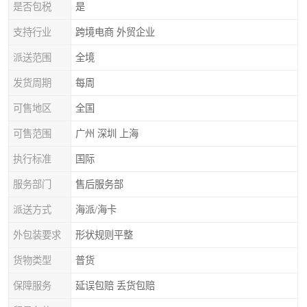
是否包税
是
支持行业
跨境电商 外贸企业
派送范围
全境
发货周期
每周
可售地区
全国
可售范围
广州 深圳 上海
执行标准
国际
服务部门
售后服务部
派送方式
海派/海卡
外包装要求
形状规则平整
货物类型
普货
保障服务
延误包赔 丢货包赔