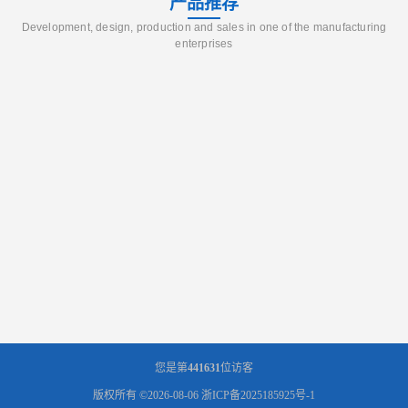
产品推荐
Development, design, production and sales in one of the manufacturing
enterprises
您是第
441631
位访客
版权所有 ©2026-08-06
浙ICP备2025185925号-1