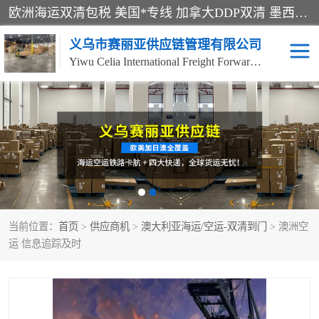
欧洲海运双清包税 美国*专线 加拿大DDP双清 墨西哥跨境空运 澳大利亚专线物流 跨境电商物流服务 国际快递到门服务 海运*渠道 一站式跨境物流解决方案 TikTok/SHEIN专线 电商平台FBA头程运输 国际铁路运输欧洲 UPS/DDHL/联邦快递跨境 美国双清到门物流 跨境*运输
义乌市赛丽亚供应链管理有限公司
Yiwu Celia International Freight Forwarding Co., Ltd
美森快船
欧洲卡航
加拿大海运/空运-双清到
澳大利亚海运/空运-双清
门
到门
墨西哥海运/空运-双清到
当前位置：
门
首页
>
供应商机
>
澳大利亚海运/空运-双清到门
> 澳洲空
运 信息追踪及时