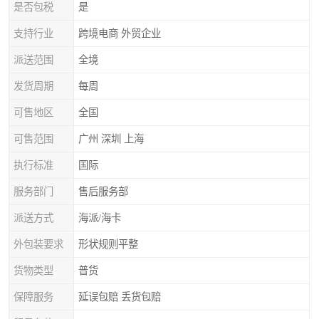
是否包税
是
支持行业
跨境电商 外贸企业
派送范围
全境
发货周期
每周
可售地区
全国
可售范围
广州 深圳 上海
执行标准
国际
服务部门
售后服务部
派送方式
海派/海卡
外包装要求
形状规则平整
货物类型
普货
保障服务
延误包赔 丢货包赔