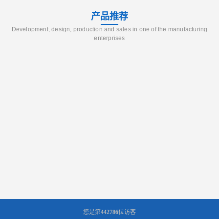
产品推荐
Development, design, production and sales in one of the manufacturing
enterprises
您是第
442786
位访客