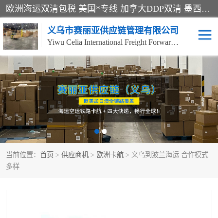
欧洲海运双清包税 美国*专线 加拿大DDP双清 墨西哥跨境空运 澳大利亚专线物流 跨境电商物流服务 国际快递到门服务 海运*渠道 一站式跨境物流解决方案 TikTok/SHEIN专线 电商平台FBA头程运输 国际铁路运输欧洲 UPS/DDHL/联邦快递跨境 美国双清到门物流 跨境*运输
义乌市赛丽亚供应链管理有限公司
Yiwu Celia International Freight Forwarding Co., Ltd
美森快船
欧洲卡航
加拿大海运/空运-双清到
澳大利亚海运/空运-双清
门
到门
墨西哥海运/空运-双清到
当前位置：
门
首页
>
供应商机
>
欧洲卡航
> 义乌到波兰海运 合作模式
多样