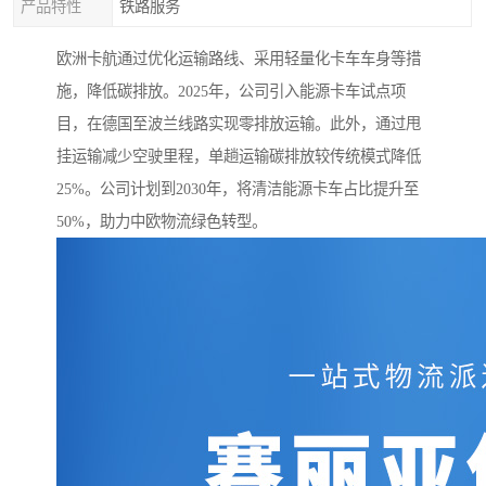
产品特性
铁路服务
欧洲卡航通过优化运输路线、采用轻量化卡车车身等措
施，降低碳排放。2025年，公司引入能源卡车试点项
目，在德国至波兰线路实现零排放运输。此外，通过甩
挂运输减少空驶里程，单趟运输碳排放较传统模式降低
25%。公司计划到2030年，将清洁能源卡车占比提升至
50%，助力中欧物流绿色转型。