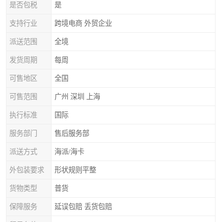
是否包税
是
支持行业
跨境电商 外贸企业
派送范围
全境
发货周期
每周
可售地区
全国
可售范围
广州 深圳 上海
执行标准
国际
服务部门
售后服务部
派送方式
海派/海卡
外包装要求
形状规则平整
货物类型
普货
保障服务
延误包赔 丢货包赔