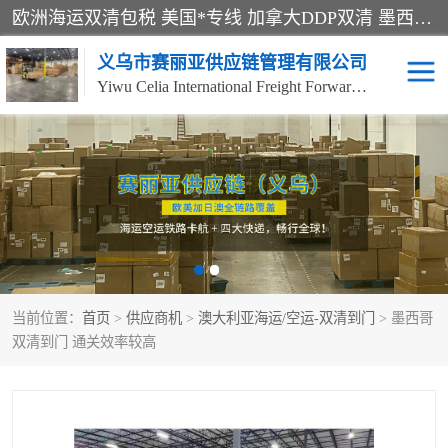
欧洲海运双清包税 美国*专线 加拿大DDP双清 墨西哥跨境空运 澳大利亚专线物流 跨境电商物流服务 国际快递到门服务 海运*渠道 一站式跨境物流解决方案 TikTok/SHEIN专线 电商平台FBA头程运输 国际铁路运输欧洲 UPS/DDHL/联邦快递跨境 美国双清到门物流 跨境*运输
义乌市赛丽亚供应链管理有限公司
Yiwu Celia International Freight Forwarding Co., Ltd
美森快船
欧洲卡航
加拿大海运/空运-双清到
澳大利亚海运/空运-双清
门
到门
墨西哥海运/空运-双清到
当前位置：
门
首页
>
供应商机
>
澳大利亚海运/空运-双清到门
> 墨西哥
双清到门 通关效率较高