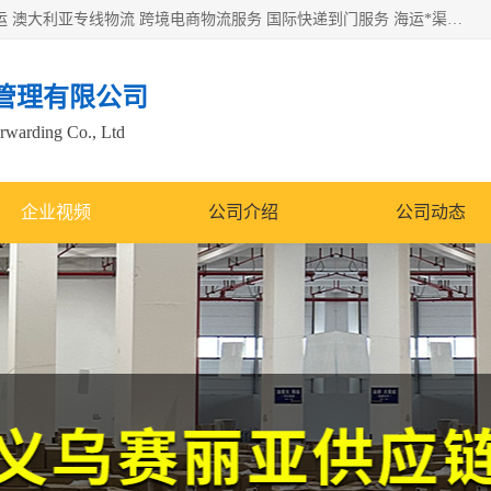
欧洲海运双清包税 美国*专线 加拿大DDP双清 墨西哥跨境空运 澳大利亚专线物流 跨境电商物流服务 国际快递到门服务 海运*渠道 一站式跨境物流解决方案 TikTok/SHEIN专线 电商平台FBA头程运输 国际铁路运输欧洲 UPS/DDHL/联邦快递跨境 美国双清到门物流 跨境*运输
管理有限公司
orwarding Co., Ltd
企业视频
公司介绍
公司动态