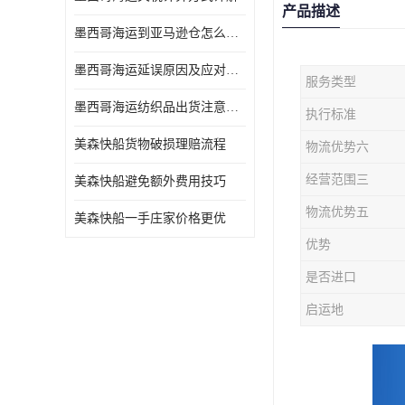
产品描述
墨西哥海运到亚马逊仓怎么操作
墨西哥海运延误原因及应对办法
服务类型
墨西哥海运纺织品出货注意事项
执行标准
美森快船货物破损理赔流程
物流优势六
经营范围三
美森快船避免额外费用技巧
物流优势五
美森快船一手庄家价格更优
优势
是否进口
启运地