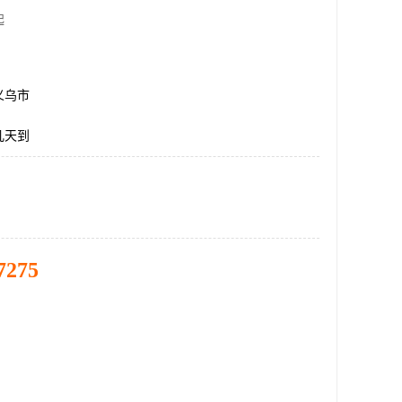
起
义乌市
几天到
7275