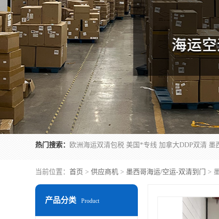
热门搜索：
当前位置：
首页
>
供应商机
>
墨西哥海运/空运-双清到门
> 
产品分类
Product