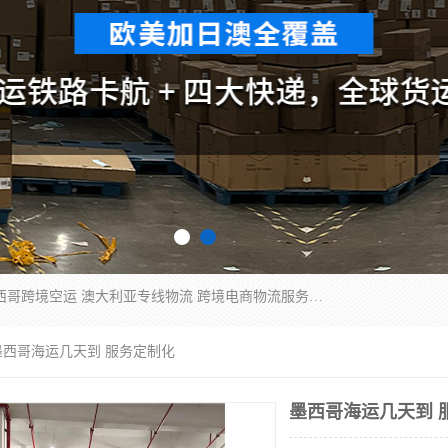
欧洲海运双清包税 美国*专线 加拿大DDP双清 墨西哥跨境空运 澳大利亚专线物流 跨境电商物流服务 国际快递到门服务 海运*渠道 一站式跨境物流解决方案 TikTok/SHEIN专线 电商平台FBA头程运输 国际铁路运输欧洲 UPS/DDHL/联邦快递跨境 美国双清到门物流 跨境*运输
墨西哥海运几天到 服务定制化
墨西哥海运几天到 