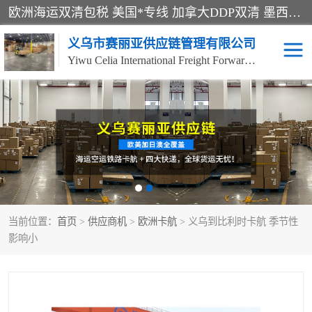
欧洲海运双清包税 美国*专线 加拿大DDP双清 墨西哥跨境空运 澳大利亚专线物流 跨境电商物流服务 国际快递到门服务 海运*渠道 一站式跨境物流解决方案 TikTok/SHEIN专线 电商平台FBA头程运输 国际铁路运输欧洲 UPS/DDHL/联邦快递跨境 美国双清到门物流 跨境*运输
义乌市赛丽亚供应链管理有限公司
Yiwu Celia International Freight Forwarding Co., Ltd
美森快船
欧洲卡航
加拿大海运/空运-双清到
澳大利亚海运/空运-双清
门
到门
墨西哥海运/空运-双清到
当前位置：
门
首页
>
供应商机
>
欧洲卡航
> 义乌到比利时卡航 季节性
影响小