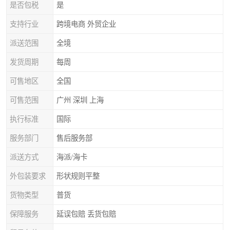
是否包税
是
支持行业
跨境电商 外贸企业
派送范围
全境
发货周期
每周
可售地区
全国
可售范围
广州 深圳 上海
执行标准
国际
服务部门
售后服务部
派送方式
海派/海卡
外包装要求
形状规则平整
货物类型
普货
保障服务
延误包赔 丢货包赔