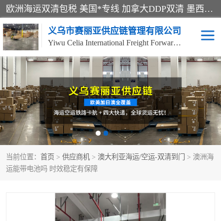
欧洲海运双清包税 美国*专线 加拿大DDP双清 墨西哥跨境空运 澳大利亚专线物流 跨境电商物流服务 国际快递到门服务 海运*渠道 一站式跨境物流解决方案 TikTok/SHEIN专线 电商平台FBA头程运输 国际铁路运输欧洲 UPS/DDHL/联邦快递跨境 美国双清到门物流 跨境*运输
义乌市赛丽亚供应链管理有限公司
Yiwu Celia International Freight Forwarding Co., Ltd
美森快船
欧洲卡航
加拿大海运/空运-双清到
澳大利亚海运/空运-双清
门
到门
墨西哥海运/空运-双清到
当前位置：
门
首页
>
供应商机
>
澳大利亚海运/空运-双清到门
> 澳洲海
运能带电池吗 时效稳定有保障