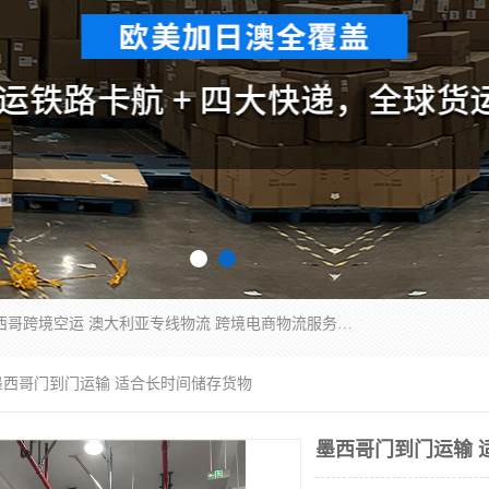
欧洲海运双清包税 美国*专线 加拿大DDP双清 墨西哥跨境空运 澳大利亚专线物流 跨境电商物流服务 国际快递到门服务 海运*渠道 一站式跨境物流解决方案 TikTok/SHEIN专线 电商平台FBA头程运输 国际铁路运输欧洲 UPS/DDHL/联邦快递跨境 美国双清到门物流 跨境*运输
墨西哥门到门运输 适合长时间储存货物
墨西哥门到门运输 