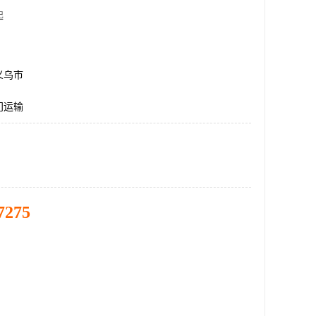
起
义乌市
门运输
7275