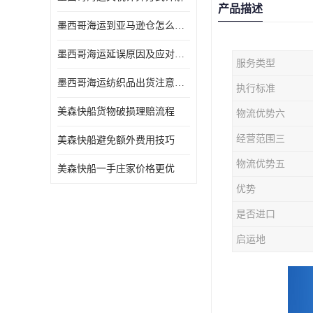
产品描述
墨西哥海运到亚马逊仓怎么操作
墨西哥海运延误原因及应对办法
服务类型
墨西哥海运纺织品出货注意事项
执行标准
美森快船货物破损理赔流程
物流优势六
经营范围三
美森快船避免额外费用技巧
物流优势五
美森快船一手庄家价格更优
优势
是否进口
启运地