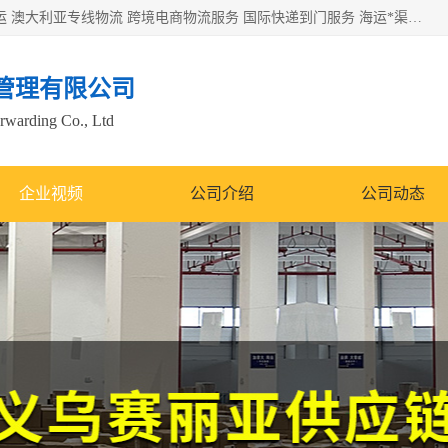
欧洲海运双清包税 美国*专线 加拿大DDP双清 墨西哥跨境空运 澳大利亚专线物流 跨境电商物流服务 国际快递到门服务 海运*渠道 一站式跨境物流解决方案 TikTok/SHEIN专线 电商平台FBA头程运输 国际铁路运输欧洲 UPS/DDHL/联邦快递跨境 美国双清到门物流 跨境*运输
管理有限公司
orwarding Co., Ltd
企业视频
公司介绍
公司动态