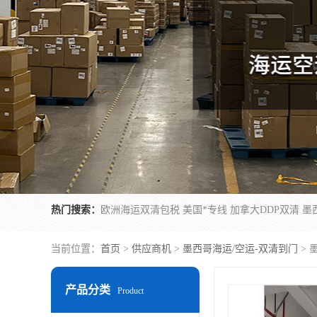
热门搜索：
当前位置：
首页
>
供应商机
>
墨西哥海运/空运-双清到门
> 
产品分类
Product