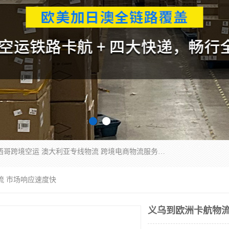
欧洲海运双清包税 美国*专线 加拿大DDP双清 墨西哥跨境空运 澳大利亚专线物流 跨境电商物流服务 国际快递到门服务 海运*渠道 一站式跨境物流解决方案 TikTok/SHEIN专线 电商平台FBA头程运输 国际铁路运输欧洲 UPS/DDHL/联邦快递跨境 美国双清到门物流 跨境*运输
流 市场响应速度快
义乌到欧洲卡航物流