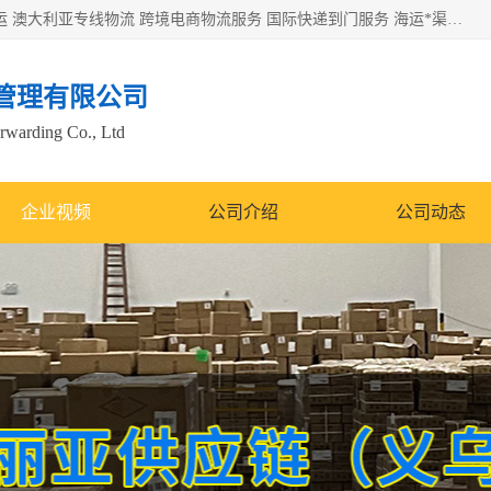
欧洲海运双清包税 美国*专线 加拿大DDP双清 墨西哥跨境空运 澳大利亚专线物流 跨境电商物流服务 国际快递到门服务 海运*渠道 一站式跨境物流解决方案 TikTok/SHEIN专线 电商平台FBA头程运输 国际铁路运输欧洲 UPS/DDHL/联邦快递跨境 美国双清到门物流 跨境*运输
管理有限公司
orwarding Co., Ltd
企业视频
公司介绍
公司动态