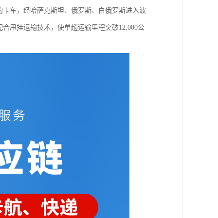
的卡车，经哈萨克斯坦、俄罗斯、白俄罗斯进入波
甩挂运输技术，使单趟运输里程突破12,000公