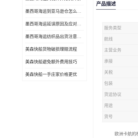
产品描述
墨西哥海运到亚马逊仓怎么操作
墨西哥海运延误原因及应对办法
服务类型
墨西哥海运纺织品出货注意事项
航线
美森快船货物破损理赔流程
主营业务
承接
美森快船避免额外费用技巧
关税
美森快船一手庄家价格更优
包装
货运协议
用途
货号
欧洲卡航的