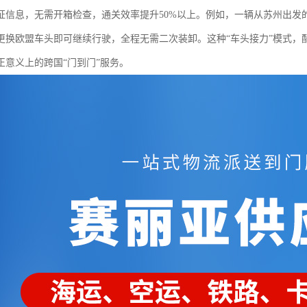
证信息，无需开箱检查，通关效率提升50%以上。例如，一辆从苏州出发
更换欧盟车头即可继续行驶，全程无需二次装卸。这种“车头接力”模式，配合
正意义上的跨国“门到门”服务。