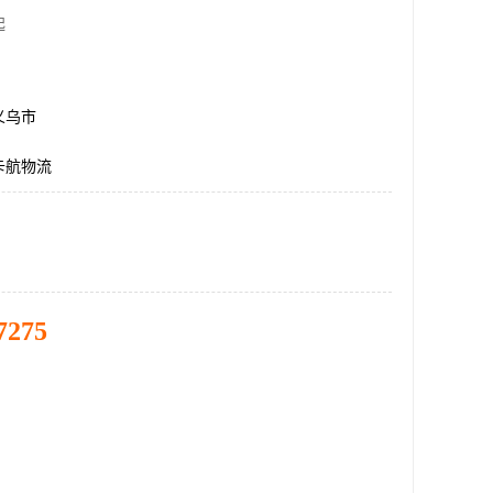
起
义乌市
卡航物流
7275